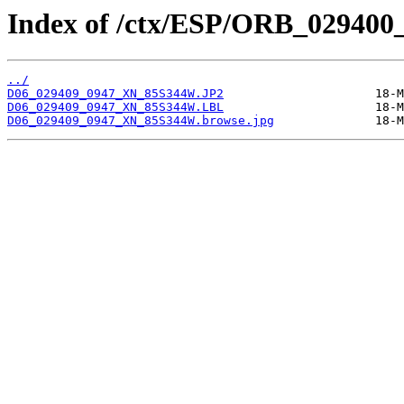
Index of /ctx/ESP/ORB_029400
../
D06_029409_0947_XN_85S344W.JP2
D06_029409_0947_XN_85S344W.LBL
D06_029409_0947_XN_85S344W.browse.jpg