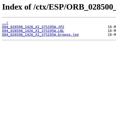
Index of /ctx/ESP/ORB_028500
../
D04_028598_1426_XI_37S195W.JP2
D04_028598_1426_XI_37S195W.LBL
D04_028598_1426_XI_37S195W.browse.jpg