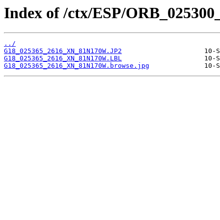
Index of /ctx/ESP/ORB_025300
../
G18_025365_2616_XN_81N170W.JP2
G18_025365_2616_XN_81N170W.LBL
G18_025365_2616_XN_81N170W.browse.jpg