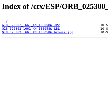
Index of /ctx/ESP/ORB_025300
../
G18_025362_1661_XN_13S058W.JP2
G18_025362_1661_XN_13S058W.LBL
G18_025362_1661_XN_13S058W.browse.jpg