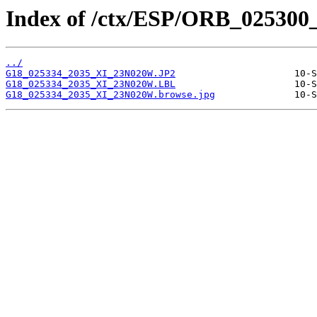
Index of /ctx/ESP/ORB_025300
../
G18_025334_2035_XI_23N020W.JP2
G18_025334_2035_XI_23N020W.LBL
G18_025334_2035_XI_23N020W.browse.jpg