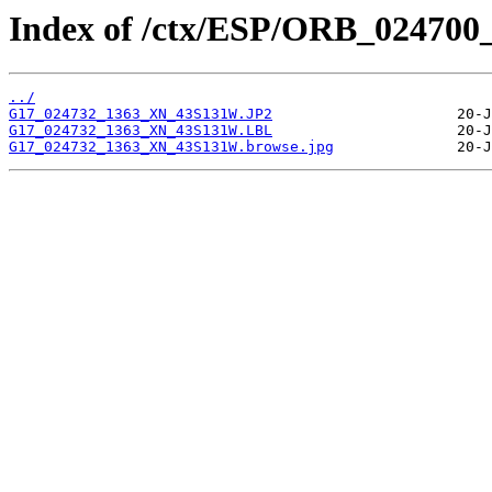
Index of /ctx/ESP/ORB_024700
../
G17_024732_1363_XN_43S131W.JP2
G17_024732_1363_XN_43S131W.LBL
G17_024732_1363_XN_43S131W.browse.jpg