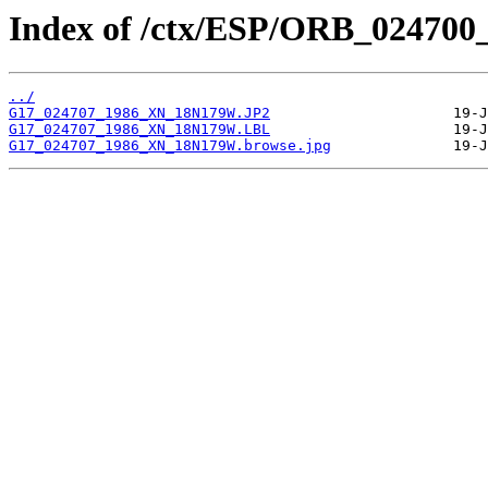
Index of /ctx/ESP/ORB_024700
../
G17_024707_1986_XN_18N179W.JP2
G17_024707_1986_XN_18N179W.LBL
G17_024707_1986_XN_18N179W.browse.jpg