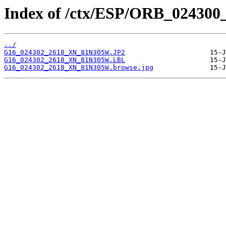
Index of /ctx/ESP/ORB_024300
../
G16_024302_2618_XN_81N305W.JP2
G16_024302_2618_XN_81N305W.LBL
G16_024302_2618_XN_81N305W.browse.jpg