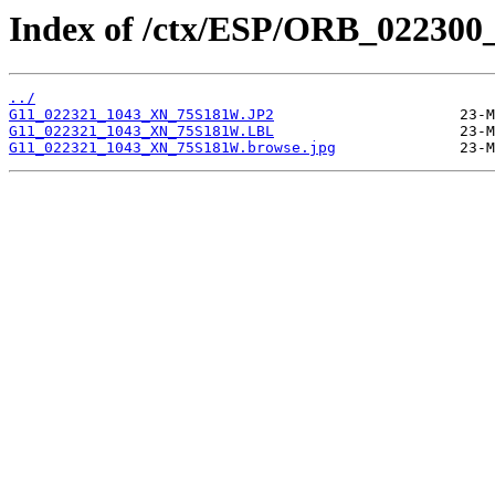
Index of /ctx/ESP/ORB_022300
../
G11_022321_1043_XN_75S181W.JP2
G11_022321_1043_XN_75S181W.LBL
G11_022321_1043_XN_75S181W.browse.jpg