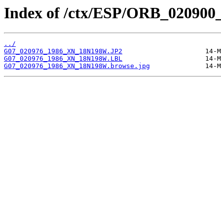
Index of /ctx/ESP/ORB_020900
../
G07_020976_1986_XN_18N198W.JP2
G07_020976_1986_XN_18N198W.LBL
G07_020976_1986_XN_18N198W.browse.jpg