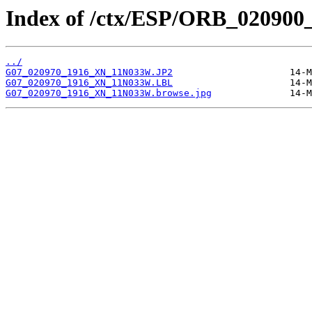
Index of /ctx/ESP/ORB_020900
../
G07_020970_1916_XN_11N033W.JP2
G07_020970_1916_XN_11N033W.LBL
G07_020970_1916_XN_11N033W.browse.jpg