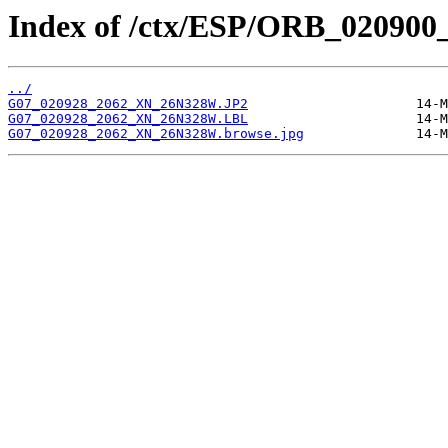
Index of /ctx/ESP/ORB_020900
../
G07_020928_2062_XN_26N328W.JP2
G07_020928_2062_XN_26N328W.LBL
G07_020928_2062_XN_26N328W.browse.jpg