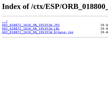
Index of /ctx/ESP/ORB_018800
../
G02_018872_1610_XN_19S351W.JP2
G02_018872_1610_XN_19S351W.LBL
G02_018872_1610_XN_19S351W.browse.jpg