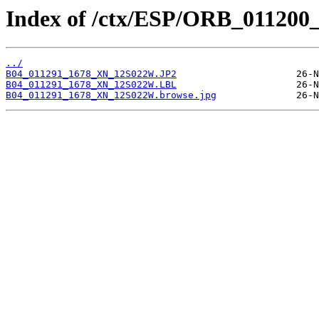
Index of /ctx/ESP/ORB_011200
../
B04_011291_1678_XN_12S022W.JP2
B04_011291_1678_XN_12S022W.LBL
B04_011291_1678_XN_12S022W.browse.jpg