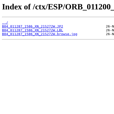
Index of /ctx/ESP/ORB_011200
../
B04_011287_1586_XN_21S272W.JP2
B04_011287_1586_XN_21S272W.LBL
B04_011287_1586_XN_21S272W.browse.jpg