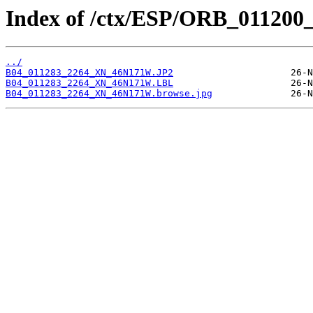
Index of /ctx/ESP/ORB_011200
../
B04_011283_2264_XN_46N171W.JP2
B04_011283_2264_XN_46N171W.LBL
B04_011283_2264_XN_46N171W.browse.jpg