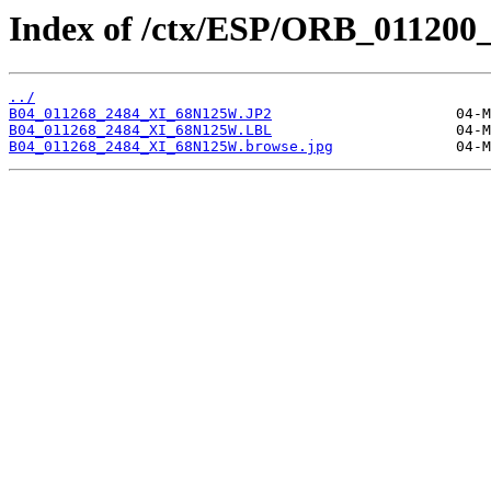
Index of /ctx/ESP/ORB_011200
../
B04_011268_2484_XI_68N125W.JP2
B04_011268_2484_XI_68N125W.LBL
B04_011268_2484_XI_68N125W.browse.jpg