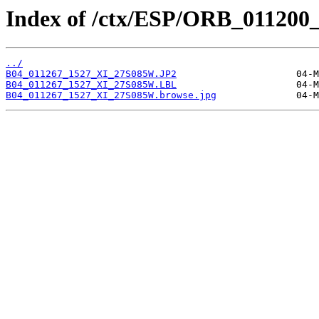
Index of /ctx/ESP/ORB_011200
../
B04_011267_1527_XI_27S085W.JP2
B04_011267_1527_XI_27S085W.LBL
B04_011267_1527_XI_27S085W.browse.jpg