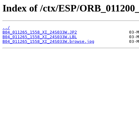
Index of /ctx/ESP/ORB_011200
../
B04_011265_1558_XI_24S033W.JP2
B04_011265_1558_XI_24S033W.LBL
B04_011265_1558_XI_24S033W.browse.jpg