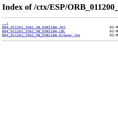
Index of /ctx/ESP/ORB_011200
../
B04_011261_3562_XN_03N118W.JP2
B04_011261_3562_XN_03N118W.LBL
B04_011261_3562_XN_03N118W.browse.jpg