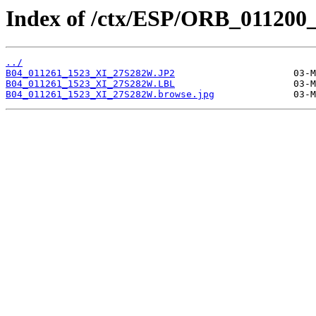
Index of /ctx/ESP/ORB_011200
../
B04_011261_1523_XI_27S282W.JP2
B04_011261_1523_XI_27S282W.LBL
B04_011261_1523_XI_27S282W.browse.jpg