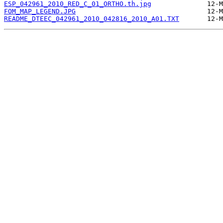
ESP_042961_2010_RED_C_01_ORTHO.th.jpg
FOM_MAP_LEGEND.JPG
README_DTEEC_042961_2010_042816_2010_A01.TXT