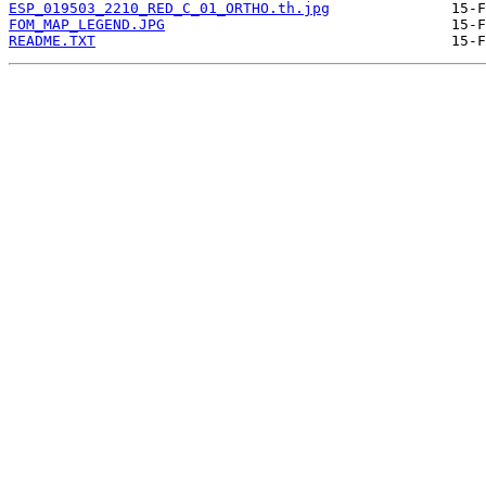
ESP_019503_2210_RED_C_01_ORTHO.th.jpg
FOM_MAP_LEGEND.JPG
README.TXT